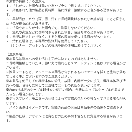
※素材の特徴による注意点
１．汚れがついた場合は乾いた布やブラシで軽く拭いてください。
２．染色された他の製品と長時間一緒に保管・接触すると色が移る恐れがありま
す。
３．革製品は、水分（雨、雪、汗）に長時間接触されたり摩擦が起こるとと変形し
たり色が移る恐れがあります。
４．汚染やホコリが付いた場合でも、洗濯しないでください。
５．湿気や高温などに長時間さらされた場合、色落ちする恐れがあります。
６．無理に圧迫したり強くこすると革の表面を傷つける恐れがあります。
７．汚れた場合は、革専用の洗浄剤を使用してください。
（シンナー、アセトンなどの強洗浄剤の使用は避けてください）
【注意事項】
※本製品は端末への傷や汚れを完全に防ぐものではありません。
※長時間接触していたり、強い力で擦れるとスマートフォンに色移りする場合がご
ざいます。
※除菌シートなど、アルコールや薬品が含まれるものでケースを拭くと塗装が落ち
てしまう事がございますのでご注意ください。
※本製品を使用しての機種本体の紛失、故障、内部データの損失、機種本体及び液
晶への傷、色移りに関しては当社では一切の責任を負いかねます。
※Apple社純正のケーブル以外をご使用の場合、形状によってはケーブルが奥まで
入らない場合があります。
※ディスプレイ、モニターの仕様によって実際の色とやや異なって見える場合があ
ります。
メイン画像はイメージです。実際の商品のお色は商品単体の画像をご確認下さ
い。
※製品の仕様、デザインは改良などのため事前予告なしに変更する場合がありま
す。