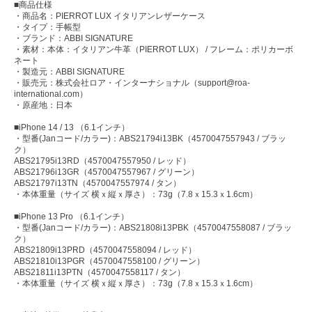
■商品仕様
・商品名：PIERROT LUX イタリアンレザーケース
・タイプ：手帳型
・ブランド：ABBI SIGNATURE
・素材：本体：イタリアン牛革（PIERROT LUX） / フレーム：ポリカーボ
ネート
・製造元：ABBI SIGNATURE
・販売元：株式会社ロア・インターナショナル（support@roa-
international.com）
・原産地：日本
■iPhone 14 / 13 （6.1インチ）
・型番(Janコード/カラー)：ABS21794i13BK（4570047557943 / ブラッ
ク）
ABS21795i13RD（4570047557950 / レッド）
ABS21796i13GR（4570047557967 / グリーン）
ABS21797i13TN（4570047557974 / タン）
・本体重量（サイズ 横ｘ縦ｘ厚さ）：73g（7.8ｘ15.3ｘ1.6cm）
■iPhone 13 Pro （6.1インチ）
・型番(Janコード/カラー)：ABS21808i13PBK（4570047558087 / ブラッ
ク）
ABS21809i13PRD（4570047558094 / レッド）
ABS21810i13PGR（4570047558100 / グリーン）
ABS21811i13PTN（4570047558117 / タン）
・本体重量（サイズ 横ｘ縦ｘ厚さ）：73g（7.8ｘ15.3ｘ1.6cm）