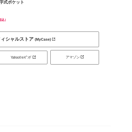
字式ポケット
税込）
フィシャルストア
(MyCase)
アマゾン
Yahoo!ｼｮｯﾋﾟﾝｸﾞ