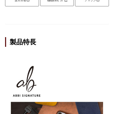
楽天市場
アマゾン
Yahoo!ｼｮｯﾋﾟﾝｸﾞ
製品特長