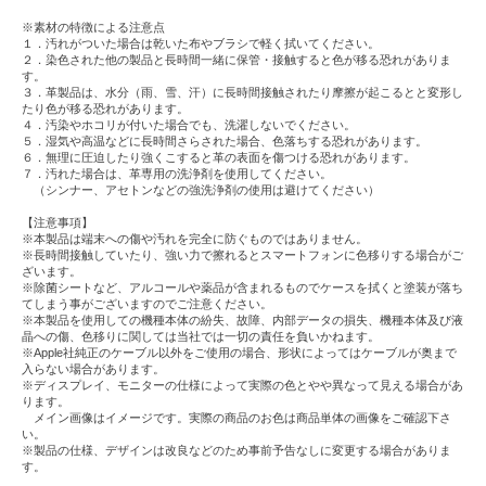
※素材の特徴による注意点
１．汚れがついた場合は乾いた布やブラシで軽く拭いてください。
２．染色された他の製品と長時間一緒に保管・接触すると色が移る恐れがありま
す。
３．革製品は、水分（雨、雪、汗）に長時間接触されたり摩擦が起こるとと変形し
たり色が移る恐れがあります。
４．汚染やホコリが付いた場合でも、洗濯しないでください。
５．湿気や高温などに長時間さらされた場合、色落ちする恐れがあります。
６．無理に圧迫したり強くこすると革の表面を傷つける恐れがあります。
７．汚れた場合は、革専用の洗浄剤を使用してください。
（シンナー、アセトンなどの強洗浄剤の使用は避けてください）
【注意事項】
※本製品は端末への傷や汚れを完全に防ぐものではありません。
※長時間接触していたり、強い力で擦れるとスマートフォンに色移りする場合がご
ざいます。
※除菌シートなど、アルコールや薬品が含まれるものでケースを拭くと塗装が落ち
てしまう事がございますのでご注意ください。
※本製品を使用しての機種本体の紛失、故障、内部データの損失、機種本体及び液
晶への傷、色移りに関しては当社では一切の責任を負いかねます。
※Apple社純正のケーブル以外をご使用の場合、形状によってはケーブルが奥まで
入らない場合があります。
※ディスプレイ、モニターの仕様によって実際の色とやや異なって見える場合があ
ります。
メイン画像はイメージです。実際の商品のお色は商品単体の画像をご確認下さ
い。
※製品の仕様、デザインは改良などのため事前予告なしに変更する場合がありま
す。