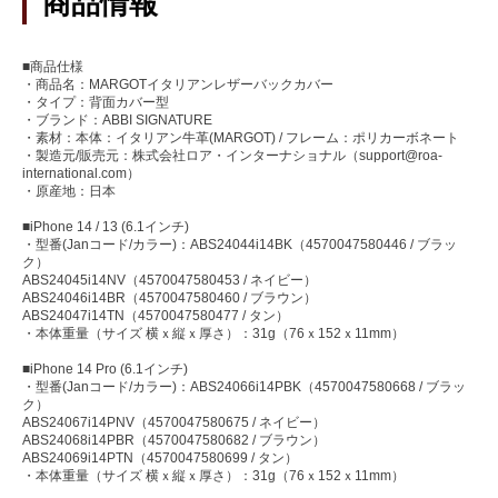
商品情報
■商品仕様
・商品名：MARGOTイタリアンレザーバックカバー
・タイプ：背面カバー型
・ブランド：ABBI SIGNATURE
・素材：本体：イタリアン牛革(MARGOT) / フレーム：ポリカーボネート
・製造元/販売元：株式会社ロア・インターナショナル（support@roa-
international.com）
・原産地：日本
■iPhone 14 / 13 (6.1インチ)
・型番(Janコード/カラー)：ABS24044i14BK（4570047580446 / ブラッ
ク）
ABS24045i14NV（4570047580453 / ネイビー）
ABS24046i14BR（4570047580460 / ブラウン）
ABS24047i14TN（4570047580477 / タン）
・本体重量（サイズ 横ｘ縦ｘ厚さ）：31g（76ｘ152ｘ11mm）
■iPhone 14 Pro (6.1インチ)
・型番(Janコード/カラー)：ABS24066i14PBK（4570047580668 / ブラッ
ク）
ABS24067i14PNV（4570047580675 / ネイビー）
ABS24068i14PBR（4570047580682 / ブラウン）
ABS24069i14PTN（4570047580699 / タン）
・本体重量（サイズ 横ｘ縦ｘ厚さ）：31g（76ｘ152ｘ11mm）