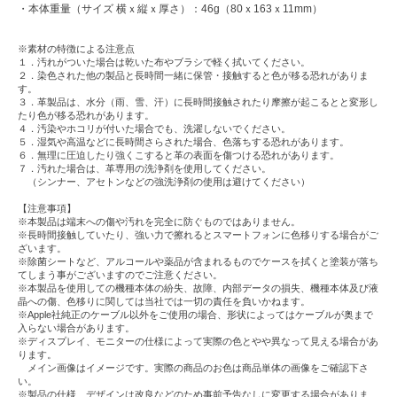
・本体重量（サイズ 横ｘ縦ｘ厚さ）：46g（80ｘ163ｘ11mm）
※素材の特徴による注意点
１．汚れがついた場合は乾いた布やブラシで軽く拭いてください。
２．染色された他の製品と長時間一緒に保管・接触すると色が移る恐れがありま
す。
３．革製品は、水分（雨、雪、汗）に長時間接触されたり摩擦が起こるとと変形し
たり色が移る恐れがあります。
４．汚染やホコリが付いた場合でも、洗濯しないでください。
５．湿気や高温などに長時間さらされた場合、色落ちする恐れがあります。
６．無理に圧迫したり強くこすると革の表面を傷つける恐れがあります。
７．汚れた場合は、革専用の洗浄剤を使用してください。
（シンナー、アセトンなどの強洗浄剤の使用は避けてください）
【注意事項】
※本製品は端末への傷や汚れを完全に防ぐものではありません。
※長時間接触していたり、強い力で擦れるとスマートフォンに色移りする場合がご
ざいます。
※除菌シートなど、アルコールや薬品が含まれるものでケースを拭くと塗装が落ち
てしまう事がございますのでご注意ください。
※本製品を使用しての機種本体の紛失、故障、内部データの損失、機種本体及び液
晶への傷、色移りに関しては当社では一切の責任を負いかねます。
※Apple社純正のケーブル以外をご使用の場合、形状によってはケーブルが奥まで
入らない場合があります。
※ディスプレイ、モニターの仕様によって実際の色とやや異なって見える場合があ
ります。
メイン画像はイメージです。実際の商品のお色は商品単体の画像をご確認下さ
い。
※製品の仕様、デザインは改良などのため事前予告なしに変更する場合がありま