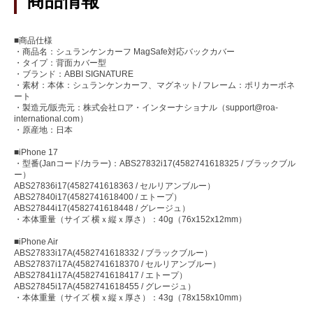
商品情報
■商品仕様
・商品名：シュランケンカーフ MagSafe対応バックカバー
・タイプ：背面カバー型
・ブランド：ABBI SIGNATURE
・素材：本体：シュランケンカーフ、マグネット/ フレーム：ポリカーボネ
ート
・製造元/販売元：株式会社ロア・インターナショナル（support@roa-
international.com）
・原産地：日本
■iPhone 17
・型番(Janコード/カラー)：ABS27832i17(4582741618325 / ブラックブル
ー）
ABS27836i17(4582741618363 / セルリアンブルー）
ABS27840i17(4582741618400 / エトープ）
ABS27844i17(4582741618448 / グレージュ）
・本体重量（サイズ 横ｘ縦ｘ厚さ）：40g（76x152x12mm）
■iPhone Air
ABS27833i17A(4582741618332 / ブラックブルー）
ABS27837i17A(4582741618370 / セルリアンブルー）
ABS27841i17A(4582741618417 / エトープ）
ABS27845i17A(4582741618455 / グレージュ）
・本体重量（サイズ 横ｘ縦ｘ厚さ）：43g（78x158x10mm）