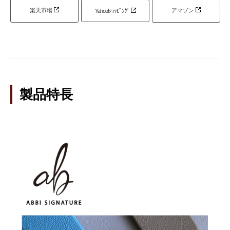
楽天市場
アマゾン
Yahoo!ｼｮｯﾋﾟﾝｸﾞ
製品特長