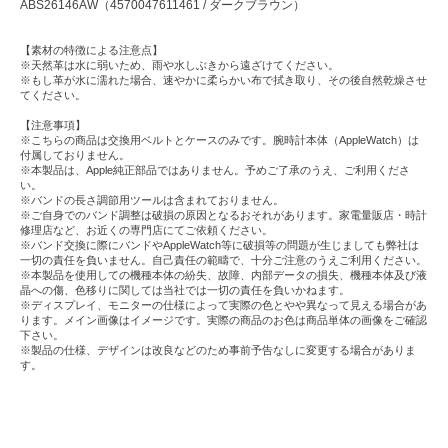
ABS26146AW（4570047611461 / ダークブラウン）
【素材の特徴による注意点】
※天然革は水に弱いため、雨や水しぶきから遠ざけてください。
※もし革が水に濡れた場合、速やかに柔らかい布で拭き取り、その後自然乾燥させ
てください。
【注意事項】
※こちらの商品は交換用ベルトとケースのみです。腕時計本体（AppleWatch）は
付属しておりません。
※本製品は、Apple純正部品ではありません。予めご了承のうえ、ご利用くださ
い。
※バンドの長さ調節用ツールは含まれておりません。
※ご自身でのバンド調整は破損の原因となるおそれがあります。家電量販店・時計
修理店など、お近くの専門店にてご依頼ください。
※バンド交換に際にバンドやAppleWatch等に破損等の問題が生じましても弊社は
一切の責任を負いません。自己責任の範疇で、十分ご注意のうえご利用ください。
※本製品を使用しての機種本体の紛失、故障、内部データの損失、機種本体及び液
晶への傷、色移りに関しては当社では一切の責任を負いかねます。
※ディスプレイ、モニターの仕様によって実際の色とやや異なって見える場合があ
ります。メイン画像はイメージです。実際の商品のお色は商品単体の画像をご確認
下さい。
※製品の仕様、デザインは改良などのため事前予告なしに変更する場合がありま
す。