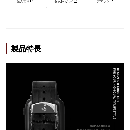
楽天市場
アマゾン
Yahoo!ｼｮｯﾋﾟﾝｸﾞ
製品特長