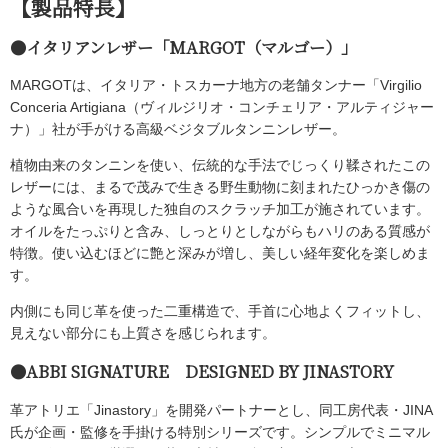
【製品特長】
●イタリアンレザー「MARGOT（マルゴー）」
MARGOTは、イタリア・トスカーナ地方の老舗タンナー「Virgilio
Conceria Artigiana（ヴィルジリオ・コンチェリア・アルティジャー
ナ）」社が手がける高級ベジタブルタンニンレザー。
植物由来のタンニンを使い、伝統的な手法でじっくり鞣されたこの
レザーには、まるで茂みで生きる野生動物に刻まれたひっかき傷の
ような風合いを再現した独自のスクラッチ加工が施されています。
オイルをたっぷりと含み、しっとりとしながらもハリのある質感が
特徴。使い込むほどに艶と深みが増し、美しい経年変化を楽しめま
す。
内側にも同じ革を使った二重構造で、手首に心地よくフィットし、
見えない部分にも上質さを感じられます。
●ABBI SIGNATURE DESIGNED BY JINASTORY
革アトリエ「Jinastory」を開発パートナーとし、同工房代表・JINA
氏が企画・監修を手掛ける特別シリーズです。シンプルでミニマル