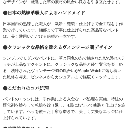
なデザインが、厳選した革の素材の風合い良さを引き立たせます。
●日本の熟練革職人によるハンドメイド
日本国内の熟練した職人が、裁断・縫製・仕上げまで全工程を手作
業で行っています。細部まで丁寧に仕上げられた高品質なバンド
は、長く愛用いただける信頼の一本です。
●クラシックな品格を添えるヴィンテージ調デザイン
シンプルでモダンなバンドに、革と同色の糸で施された8か所のステ
ッチが上品なアクセントに。クラシックな品格と経年変化を楽しめ
る、洗練されたヴィンテージ調の風合いがApple Watchに落ち着い
た風格を与え、ビジネスからカジュアルまで幅広くマッチします。
●こだわりのコバ処理
バンドのエッジには、手作業による入念なコバ処理を実施。特注の
硬化剤を塗布して乾燥を繰り返し、4層にわたって塗装と仕上げを施
しています。ヘラを使った丁寧な磨きで、美しく丈夫なエッジに仕
上げられています。